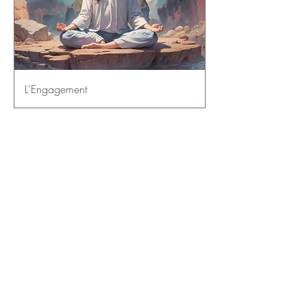
L'Engagement
1
/
1
Mentions légales
​© 2023 par Emergence Atelier